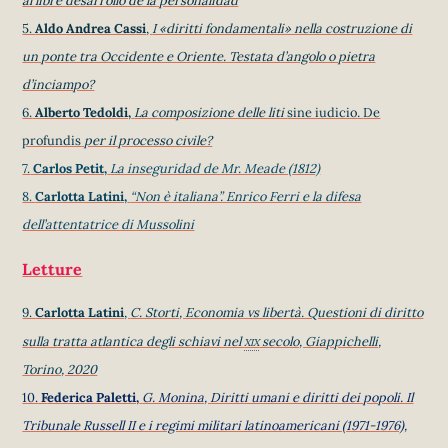
al libre desarrollo de la personalidad
5.
Aldo Andrea Cassi
,
I «diritti fondamentali» nella costruzione di
un ponte tra Occidente e Oriente. Testata d’angolo o pietra
d’inciampo?
6.
Alberto Tedoldi,
La composizione delle liti
sine iudicio
.
De
profundis
per il processo civile?
7.
Carlos Petit,
La inseguridad de Mr. Meade (1812)
8.
Carlotta Latini,
“Non è italiana”. Enrico Ferri e la difesa
dell’attentatrice di Mussolini
Letture
9.
Carlotta Latini
,
C. Storti, Economia vs libertà. Questioni di diritto
xix
sulla tratta atlantica degli schiavi nel
secolo, Giappichelli,
Torino, 2020
10.
F
ederica Paletti,
G. Monina, Diritti umani e diritti dei popoli. Il
Tribunale Russell II e i regimi militari latinoamericani (1971-1976),