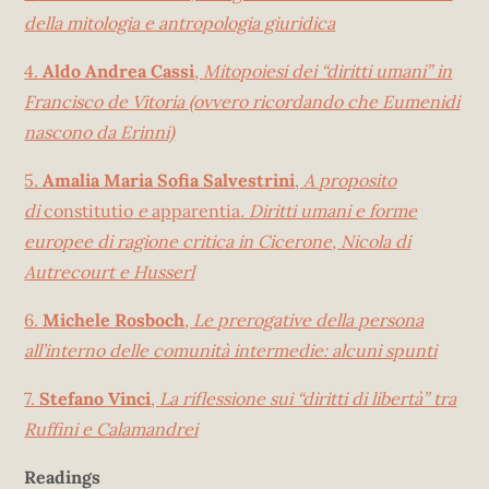
della mitologia e antropologia giuridica
4.
Aldo Andrea Cassi
,
Mitopoiesi dei “diritti umani” in
Francisco de Vitoria (ovvero ricordando che Eumenidi
nascono da Erinni)
5.
Amalia Maria Sofia Salvestrini
,
A proposito
di
constitutio
e
apparentia
. Diritti umani e forme
europee di ragione critica in Cicerone, Nicola di
Autrecourt e Husserl
6.
Michele Rosboch
,
Le prerogative della persona
all’interno delle comunità intermedie: alcuni spunti
7.
Stefano Vinci
,
La riflessione sui “diritti di libertà” tra
Ruffini e Calamandrei
Readings