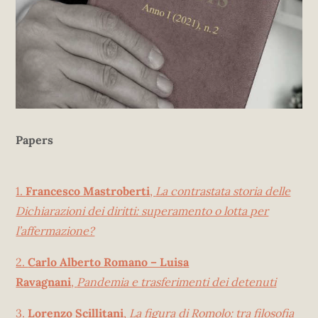
Papers
1.
Francesco Mastroberti
,
La contrastata storia delle
Dichiarazioni dei diritti: superamento o lotta per
l’affermazione?
2.
Carlo Alberto Romano – Luisa
Ravagnani
,
Pandemia e trasferimenti dei detenuti
3.
Lorenzo Scillitani
,
La figura di Romolo: tra filosofia