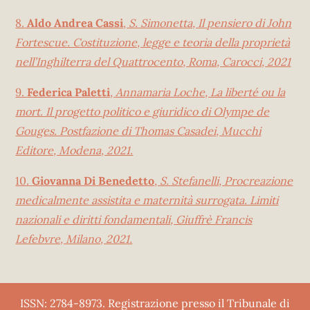
8.
Aldo Andrea Cassi
,
S. Simonetta, Il pensiero di John
Fortescue. Costituzione, legge e teoria della proprietà
nell’Inghilterra del Quattrocento, Roma, Carocci, 2021
9.
Federica Paletti
,
Annamaria Loche, La liberté ou la
mort. Il progetto politico e giuridico di Olympe de
Gouges. Postfazione di Thomas Casadei, Mucchi
Editore, Modena, 2021.
10.
Giovanna Di Benedetto
,
S. Stefanelli, Procreazione
medicalmente assistita e maternità surrogata. Limiti
nazionali e diritti fondamentali, Giuffrè Francis
Lefebvre, Milano, 2021.
ISSN: 2784-8973. Registrazione presso il Tribunale di